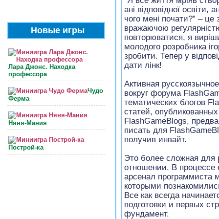
“Я все життя мріяв ство
ані відповідної освіти, а
чого мені почати?” – це
вражаючою регулярністю
Новые игры
повторюватися, я виріш
молодого розробника іго
зробити. Тепер у відпов
дати лінк!
Лара Джонс. Находка
профессора
Активная русскоязычно
Чудо
вокруг форума FlashGa
Ферма
тематических блогов Fl
статей, опубликованных
FlashGameBlogs, предва
Няня-Мания
писать для FlashGameBl
получив инвайт.
Построй-ка
Это более сложная для 
отношении. В процессе 
арсенал программиста мн
которыми познакомились
Все как всегда начинает
подготовки и первых ст
фундамент.