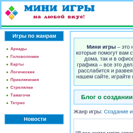
Игры по жанрам
Мини игры
– это 
Аркады
которые помогут вам 
Головоломки
дома, так и в офи
Карты
графика – все это де
расслабится и развея
Логические
нашем сайте, играйте
Приключения
Стрелялки
Тамагочи
Блог о создани
Тетрис
Жанр игры:
Создание и
Новости