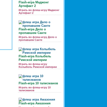
Flash-игра Маджонг
Артефакт 2
Играть во флеш-игру Маджонг
Артефакт 2
Flash-игра Дело о
пропавшем Санте
Играть во флеш-игру Дело о
пропавшем Санте
Flash-игра Колыбель
Римской империи
Играть во флеш-игру
Колыбель Римской империи
Flash-игра 10 талисманов
Играть во флеш-игру 10
талисманов
Flash-игра Амазония