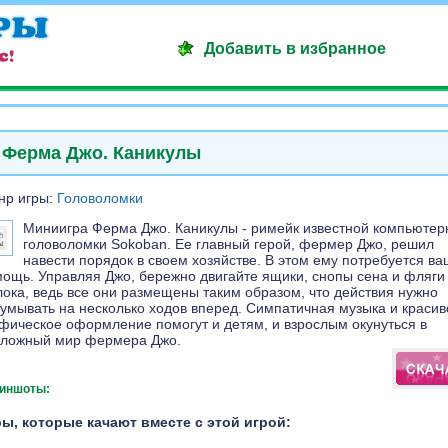
Добавить в избранное
Ферма Джо. Каникулы
нр игры:
Головоломки
Миниигра Ферма Джо. Каникулы - римейк известной компьютер
головоломки Sokoban. Ее главный герой, фермер Джо, решил
навести порядок в своем хозяйстве. В этом ему потребуется ва
ощь. Управляя Джо, бережно двигайте ящики, снопы сена и фляги
ока, ведь все они размещены таким образом, что действия нужно
умывать на несколько ходов вперед. Симпатичная музыка и красив
фическое оформление помогут и детям, и взрослым окунуться в
сложный мир фермера Джо.
иншоты:
ы, которые качают вместе с этой игрой: