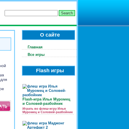
О сайте
Главная
Все игры
ной
Flash игры
ша
 для
ое
Flash-игра Илья Муромец
и Соловей-разбойник
Играть во флеш-игру Илья
Муромец и Соловей-разбойник