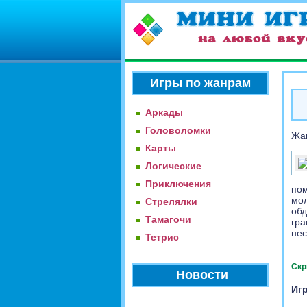
Игры по жанрам
Аркады
Головоломки
Жа
Карты
Логические
Приключения
пом
мол
Стрелялки
обд
Тамагочи
гра
не
Тетрис
Скр
Новости
Игр