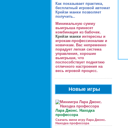
Как показывает практика,
бесплатный игровой автомат
Крейзи манки позволяет
получить..
Минимальную сумму
выигрыша принесет
комбинация из бабочек.
Крейзи манки
интересны и
игрокам-профессионалам и
новичкам. Вас непременно
порадует легкая система
управления, хорошие
выигрыши, что
поспособствует поднятию
отличного настроения на
весь игровой процесс.
Новые игры
Лара Джонс. Находка
профессора
Скачать мини игру Лара Джонс.
Находка профессора