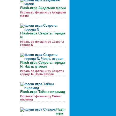
Flash-игра Академия магии
Играть во флеш-игру Академия
магии
Flash-игра Секреты города
N
Играть во флеш-игру Секреты
города N
Flash-игра Секреты города
N. Часть вторая
Играть во флеш-игру Секреты
города N. Часть вторая
Flash-игра Тайны пирамид
Играть во флеш-игру Тайны
пирамид
Flash-
игра