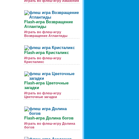
Играть во флеш-игру Амазония
Flash-игра Возвращение
Атлантиды
Играть во флеш-игру
Возвращение Атлантиды
Flash-игра Кристаликс
Играть во флеш-игру
Кристаликс
Flash-игра Цветочные
загадки
Играть во флеш-игру
Цветочные загадки
Flash-игра Долина богов
Играть во флеш-игру Долина
богов