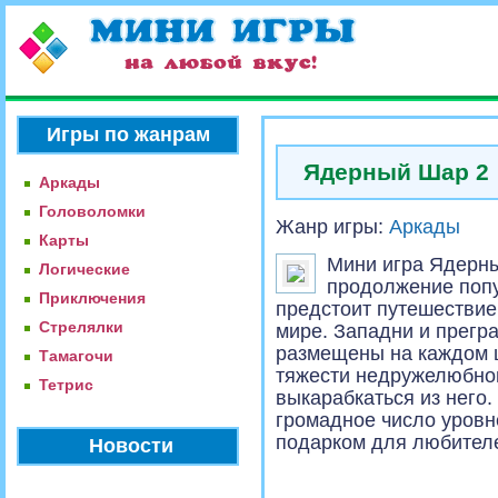
Игры по жанрам
Ядерный Шар 2
Аркады
Головоломки
Жанр игры:
Аркады
Карты
Мини игра Ядерн
Логические
продолжение попу
Приключения
предстоит путешестви
Стрелялки
мире. Западни и прегр
размещены на каждом ш
Тамагочи
тяжести недружелюбног
Тетрис
выкарабкаться из него.
громадное число уровн
подарком для любителе
Новости