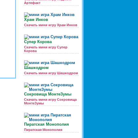
Артефакт
Храм Инков
Скачать мини игру Храм Инков
Супер Корова
Скачать мини игру Супер
Корова
Шашкодром
Скачать мини игру Шашкодром
Сокровища МонтеЗумы
Скачать мини игру Сокровища
МонтеЗумы
Пиратская Монополия
Пиратская Монополия