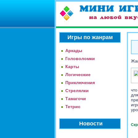
Игры по жанрам
Аркады
Головоломки
Жа
Карты
Логические
Приключения
что
Стрелялки
для
Тамагочи
пре
игр
Тетрис
уро
Новости
Скр