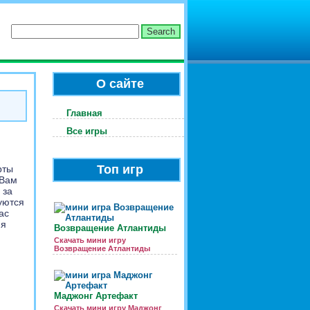
О сайте
Главная
Все игры
Топ игр
рты
 Вам
 за
уются
ас
ня
Возвращение Атлантиды
Скачать мини игру
Возвращение Атлантиды
Маджонг Артефакт
Скачать мини игру Маджонг