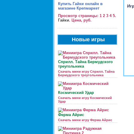
Купить Гайки онлайн в
Игр
магазине Крепмаркет
Просмотр страницы: 1 2 3 4 5.
Гайки
. Цена, руб.
Новые игры
Сприлл. Тайна Бермудского
треугольника
Скачать мини игру Сприлл. Тайна
Бермудского треугольника
Космический Удар
Скачать мини игру Космический
Удар
Ферма Айрис
Скачать мини игру Ферма Айрис