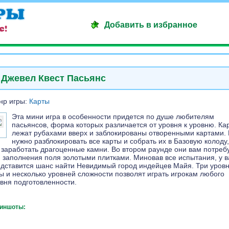
Добавить в избранное
Джевел Квест Пасьянс
нр игры:
Карты
Эта мини игра в особенности придется по душе любителям
пасьянсов, форма которых различается от уровня к уровню. Ка
лежат рубахами вверх и заблокированы отворенными картами.
нужно разблокировать все карты и собрать их в Базовую колоду,
 заработать драгоценные камни. Во втором раунде они вам потреб
 заполнения поля золотыми плитками. Миновав все испытания, у в
дставится шанс найти Невидимый город индейцев Майя. Три уров
ы и несколько уровней сложности позволят играть игрокам любого
вня подготовленности.
иншоты: