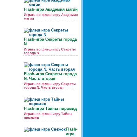
Flash-игра Академия магии
Играть во флеш-игру Академия
магии
Flash-игра Секреты города
N
Играть во флеш-игру Секреты
города N
Flash-игра Секреты города
N. Часть вторая
Играть во флеш-игру Секреты
города N. Часть вторая
Flash-игра Тайны пирамид
Играть во флеш-игру Тайны
пирамид
Flash-
игра