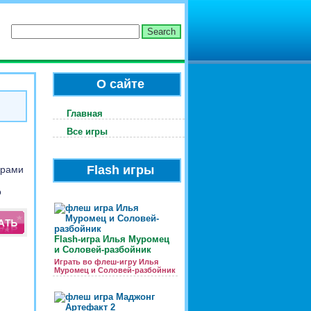
О сайте
Главная
Все игры
Flash игры
орами
о
Flash-игра Илья Муромец
и Соловей-разбойник
Играть во флеш-игру Илья
Муромец и Соловей-разбойник