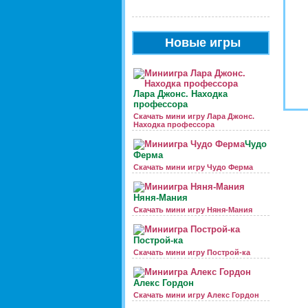
Новые игры
Лара Джонс. Находка
профессора
Скачать мини игру Лара Джонс.
Находка профессора
Чудо
Ферма
Скачать мини игру Чудо Ферма
Няня-Мания
Скачать мини игру Няня-Мания
Построй-ка
Скачать мини игру Построй-ка
Алекс Гордон
Скачать мини игру Алекс Гордон