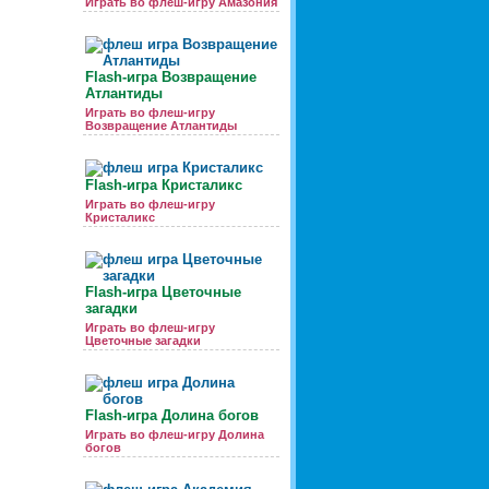
Играть во флеш-игру Амазония
Flash-игра Возвращение
Атлантиды
Играть во флеш-игру
Возвращение Атлантиды
Flash-игра Кристаликс
Играть во флеш-игру
Кристаликс
Flash-игра Цветочные
загадки
Играть во флеш-игру
Цветочные загадки
Flash-игра Долина богов
Играть во флеш-игру Долина
богов