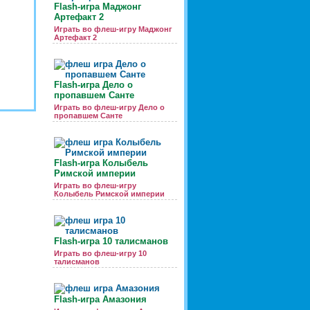
Flash-игра Маджонг
Артефакт 2
Играть во флеш-игру Маджонг
Артефакт 2
Flash-игра Дело о
пропавшем Санте
Играть во флеш-игру Дело о
пропавшем Санте
Flash-игра Колыбель
Римской империи
Играть во флеш-игру
Колыбель Римской империи
Flash-игра 10 талисманов
Играть во флеш-игру 10
талисманов
Flash-игра Амазония