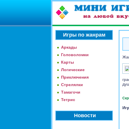
Игры по жанрам
Аркады
Головоломки
Жа
Карты
Логические
Приключения
гра
душ
Стрелялки
Тамагочи
Скр
Тетрис
Игр
Новости