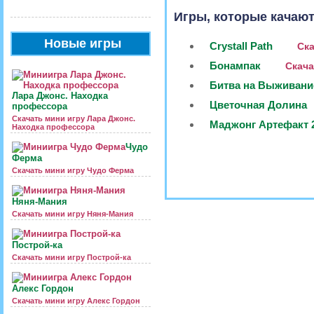
Игры, которые качают
Новые игры
Crystall Path
Ска
Бонампак
Скача
Битва на Выживани
Лара Джонс. Находка
Цветочная Долина
профессора
Скачать мини игру Лара Джонс.
Маджонг Артефакт 
Находка профессора
Чудо
Ферма
Скачать мини игру Чудо Ферма
Няня-Мания
Скачать мини игру Няня-Мания
Построй-ка
Скачать мини игру Построй-ка
Алекс Гордон
Скачать мини игру Алекс Гордон