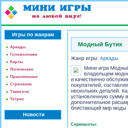
Игры по жанрам
Модный Бутик
Аркады
Головоломки
Жанр игры:
Аркады
Карты
Мини игра Модный
Логические
владельцем модно
Приключения
и качественно обслужи
Стрелялки
покупателей, составля
нескольких деталей. К
Тамагочи
установленную сумму в
Тетрис
дополнительное расшир
блистающий мир моды 
Новости
Скриншоты: