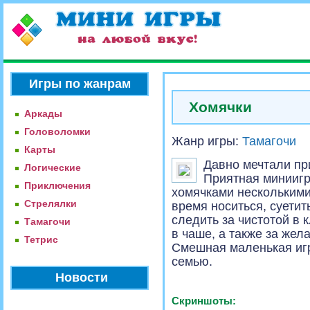
Игры по жанрам
Хомячки
Аркады
Головоломки
Жанр игры:
Тамагочи
Карты
Давно мечтали пр
Логические
Приятная миниигр
Приключения
хомячками нескольким
Стрелялки
время носиться, суетит
следить за чистотой в 
Тамагочи
в чаше, а также за жел
Тетрис
Смешная маленькая игр
семью.
Новости
Скриншоты: