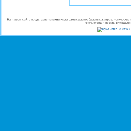
На нашем сайте представлены
мини игры
самых разнообразных жанров: логические и
компьютера и просты в управле