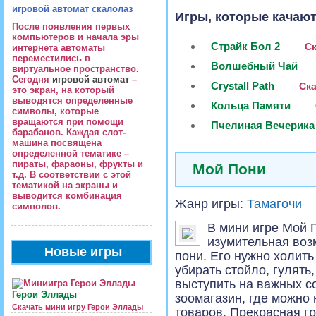
игровой автомат скалолаз
Игры, которые качают
После появления первых
компьютеров и начала эры
Страйк Бол 2
Ск
интернета автоматы
переместились в
Волшебный Чай
виртуальное пространство.
Сегодня
игровой автомат
–
Crystall Path
Ска
это экран, на который
выводятся определенные
Кольца Памяти
символы, которые
вращаются при помощи
Пчелиная Вечерика
барабанов. Каждая слот-
машина посвящена
определенной тематике –
пираты, фараоны, фрукты и
Мой Пони
т.д. В соответствии с этой
тематикой на экраны и
выводится комбинация
Жанр игры:
Тамагочи
символов.
В мини игре Мой 
изумительная воз
Новые игры
пони. Его нужно холить
убирать стойло, гулять
выступить на важных с
Герои Эллады
зоомагазин, где можно 
Скачать мини игру Герои Эллады
товаров. Прекрасная г