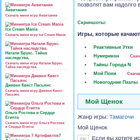
позволят вам надолго в
Аквитания
Скачать мини игру Аквитания
Скриншоты:
Ice Cream Mania
Игры, которые качают
Скачать мини игру Ice Cream Mania
Реактивные Утки
Натали Брукс. Тайна
Нумерикон
Скач
наследства.
Скачать мини игру Натали Брукс.
Тайны Города N
Тайна наследства.
Мой Пони
Скача
Новогодние Пазлы
Джевел Квест Пасьянс
Скачать мини игру Джевел Квест
Пасьянс
Мой Щенок
Ольга Ростова и Сердце
Жанр игры:
Тамагочи
Египта
Скачать мини игру Ольга Ростова
Мой Щенок
и Сердце Египта
7
Если вы хотите и