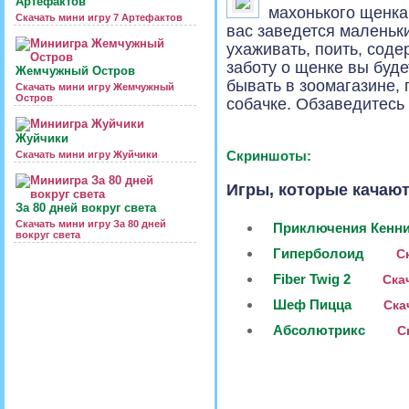
Артефактов
махонького щенка,
Скачать мини игру 7 Артефактов
вас заведется маленьки
ухаживать, поить, соде
заботу о щенке вы буд
Жемчужный Остров
бывать в зоомагазине, 
Скачать мини игру Жемчужный
Остров
собачке. Обзаведитесь
Жуйчики
Скриншоты:
Скачать мини игру Жуйчики
Игры, которые качают
За 80 дней вокруг света
Скачать мини игру За 80 дней
Приключения Кенн
вокруг света
Гиперболоид
Ск
Fiber Twig 2
Скач
Шеф Пицца
Ска
Абсолютрикс
Ск