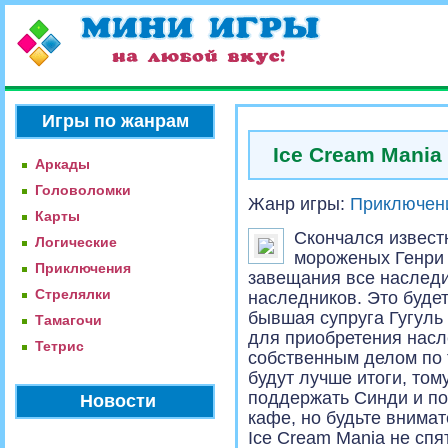
Игры по жанрам
Ice Cream Mania
Аркады
Головоломки
Жанр игры:
Приключен
Карты
Скончался извест
Логические
мороженых Генри 
Приключения
завещания все наследи
Стрелялки
наследников. Это буде
бывшая супруга Гугуль
Тамагочи
для приобретения насл
Тетрис
собственным делом по 
будут лучше итоги, том
поддержать Синди и по
Новости
кафе, но будьте внимат
Ice Cream Mania не сп