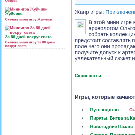
Остров
Жанр игры:
Приключен
Жуйчики
Скачать мини игру Жуйчики
В этой мини игре 
археологом Ольго
собрать коллекци
За 80 дней вокруг света
предстоит составлять п
Скачать мини игру За 80 дней
поле чего они пропада
вокруг света
получите допуск к арт
увлекательный сюжет н
Скриншоты:
Игры, которые качают
Путеводство
Ск
Пираты. Битва за К
Новогодние Пазлы
Сприлл. Подводно