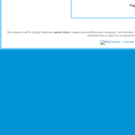
Pag
На нашем сайте представлены
мини игры
самых разнообразных жанров: логические и
компьютера и просты в управле