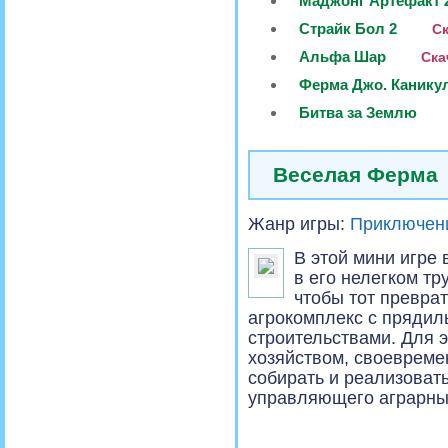
Маджонг Артефакт 
Страйк Бол 2
Ск
Альфа Шар
Ска
Ферма Джо. Канику
Битва за Землю
Веселая Ферма
Жанр игры:
Приключен
В этой мини игре
в его нелегком тр
чтобы тот превра
агрокомплекс с прядил
строительствами. Для э
хозяйством, своевреме
собирать и реализоват
управляющего аграрны