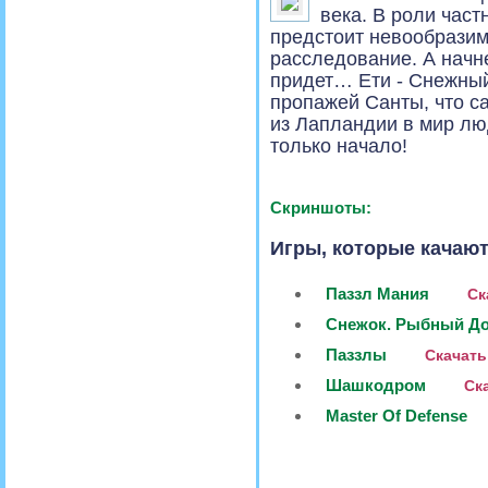
века. В роли част
предстоит невообразим
расследование. А начнет
придет… Ети - Снежный
пропажей Санты, что с
из Лапландии в мир лю
только начало!
Скриншоты:
Игры, которые качают
Паззл Мания
Ск
Снежок. Рыбный Д
Паззлы
Скачать
Шашкодром
Ска
Master Of Defense