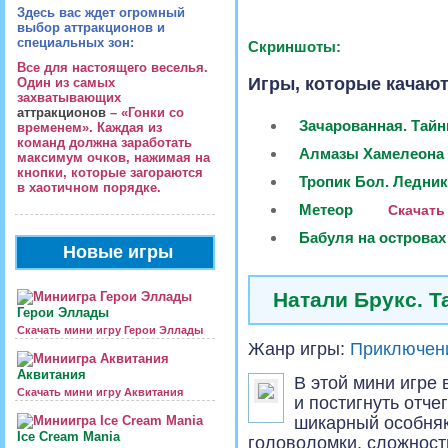
Здесь вас ждет огромный
выбор аттракционов и
специальных зон:
Скриншоты:
Все для настоящего веселья.
Игры, которые качают
Один из самых
захватывающих
аттракционов
– «Гонки со
Зачарованная. Тай
временем». Каждая из
команд должна заработать
Алмазы Хамелеона
максимум очков, нажимая на
кнопки, которые загораются
Тропик Бол. Ледни
в хаотичном порядке.
Метеор
Скачать
Бабуля на островах
Новые игры
Натали Брукс. Т
Герои Эллады
Скачать мини игру Герои Эллады
Жанр игры:
Приключен
Аквитания
В этой мини игре
Скачать мини игру Аквитания
и постигнуть отче
шикарный особняк
Ice Cream Mania
головоломки, сложность