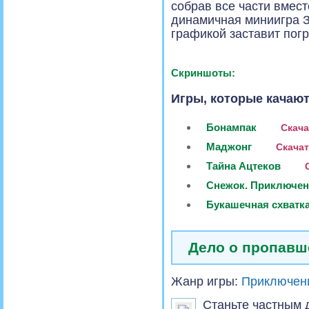
собрав все части вмес
динамичная миниигра З
графикой заставит погр
Скриншоты:
Игры, которые качают
Бонампак
Скача
Маджонг
Скачат
Тайна Ацтеков
С
Снежок. Приключе
Букашечная схватк
Дело о пропавш
Жанр игры:
Приключен
Станьте частным 