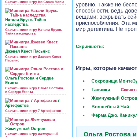
Скачать мини игру Ice Cream Mania
уровню. Также не бесп
способности, ведь дов
вещами: вскрывать се
Натали Брукс. Тайна
приспособления. Эта м
наследства.
мир детектива. Не проп
Скачать мини игру Натали Брукс.
Тайна наследства.
Скриншоты:
Джевел Квест Пасьянс
Скачать мини игру Джевел Квест
Пасьянс
Игры, которые качают
Ольга Ростова и Сердце
Сокровища МонтеЗ
Египта
Скачать мини игру Ольга Ростова
Танчики
Скачать
и Сердце Египта
Жемчужный Остро
7
Артефактов
Волшебный Чай
Скачать мини игру 7 Артефактов
Ферма Джо. Канику
Жемчужный Остров
Ольга Ростова и
Скачать мини игру Жемчужный